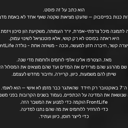
הוא כתב על זה פוסט.
ות כנות בפייסבוק — שזעקו מציאות שקטה שאף אחד לא באמת מדבר
לתמונה מיכל צרפתי-אפרת, יו״ר העמותה, משקיעת הון סיכון ויזמת
היא ראתה בפוסט לא רק קושי, אלא פוטנציאל לשינוי עמוק.
צרה קשר, חיברה חזון למעשה, וככה - משיחה אחת - נולדה FrontLife.
מאז, הצטרפו אלינו אלפי לוחמים ולוחמות מדי שנה.
 שם מהרגע שהם מורידים את המדים ועד שהם מוצאים את המסלול ה
שייתן להם משמעות, כיוון, קריירה, וחיבור מחדש לעצמם.
ה־7 באוקטובר רק חידד שהאתגר כבר מזמן לא אישי — הוא לאומי.
 שנושאת את המדינה על הכתפיים, נעמוד בשנים הקרובות בפני משבר
FrontLife הוקמה כדי למנוע את המשבר הזה.
כדי להחזיר ללוחמים את מה שהם נתנו למדינה.
כדי לייצר חוסן, כיוון ועתיד.