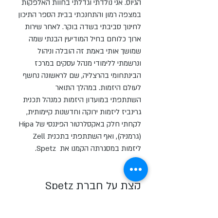
הגיוס. אני נולדתי וגדלתי בחוות האלפקות
במצפה רמון והתחנכתי בבית הספר התיכון
לחינוך סביבתי בשדה בוקר. לאחר שירות
ארוך כלוחם בחיל המודיעין הבנתי שמה
שמושך אותי באמת זה הובלה וניהול
ונרשמתי ללימודי מנהל עסקים במרכז
הבינתחומי בהרצליה, שם לראשונה נחשף
לעולם היזמות. במהלך התואר
השתתפתי במועדון היזמות כמנהל תכנית
גרינביז ליזמות ירוקה וחדשנות קיימותית,
לקחתי חלק באקסלרטור הפיננסי של Hipa
(גרמניה), ואף השתתפתי בתכנית Zell
ליזמות במסגרתה הקמנו את Spetz.
קצת על חברת Spetz
Spetz היא חברה בתחום משאבי האנוש