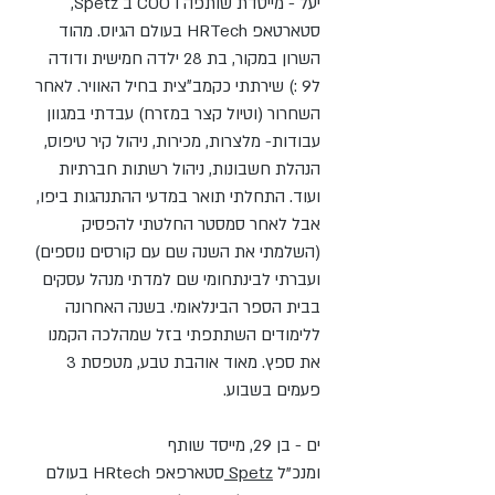
יעל -
מייסדת שותפה ו COO ב Spetz,
סטארטאפ HRTech בעולם הגיוס. מהוד
השרון במקור, בת 28 ילדה חמישית ודודה
ל9 :) שירתתי כקמב״צית בחיל האוויר. לאחר
השחרור (וטיול קצר במזרח) עבדתי במגוון
עבודות- מלצרות, מכירות, ניהול קיר טיפוס,
הנהלת חשבונות, ניהול רשתות חברתיות
ועוד. התחלתי תואר במדעי ההתנהגות ביפו,
אבל לאחר סמסטר החלטתי להפסיק
(השלמתי את השנה שם עם קורסים נוספים)
ועברתי לבינתחומי שם למדתי מנהל עסקים
בבית הספר הבינלאומי. בשנה האחרונה
ללימודים השתתפתי בזל שמהלכה הקמנו
את ספץ. מאוד אוהבת טבע, מטפסת 3
פעמים בשבוע.
ים -
בן 29, מייסד שותף
ומנכ"ל
Spetz
סטארפאפ HRtech בעולם